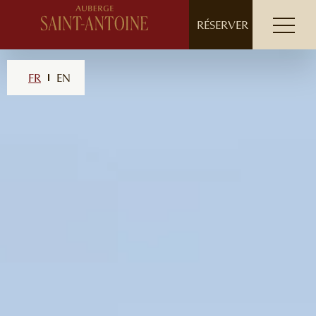
// ensure leading slash
RÉSERVER