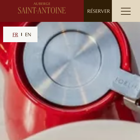
// ensure leading slash
RÉSERVER