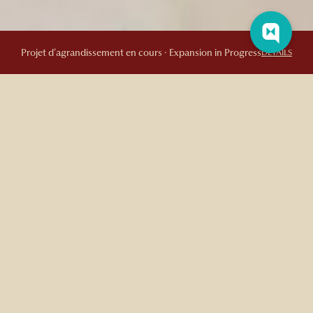
Thé à l'anglaise
Projet d’agrandissement en cours · Expansion in Progress
DETAILS
THÉ À L'ANGLAISE
Venez déguster un assortiment de bouchées sucrées
et salées accompagnées d'une variété de thés
biologiques.
Le service du thé comprend une variété de bouchées ainsi qu'une
théière par personne.
SERVICE
: Samedi et dimanche