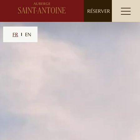
// ensure leading slash
RÉSERVER