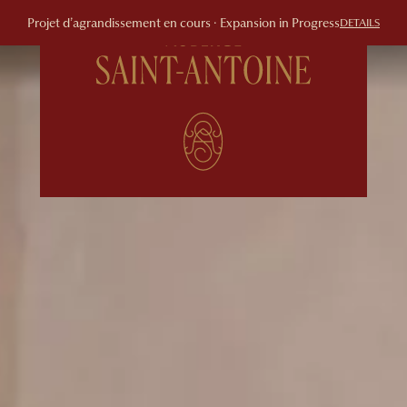
Projet d’agrandissement en cours · Expansion in Progress
DETAILS