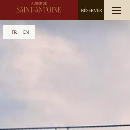
// ensure leading slash
RÉSERVER