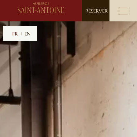
// ensure leading slash
RÉSERVER