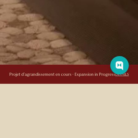
Se ressourcer à l'Auberge
Projet d’agrandissement en cours · Expansion in Progress
DETAILS
SAUNA
Offrez-vous un véritable moment de détente dans nos saunas