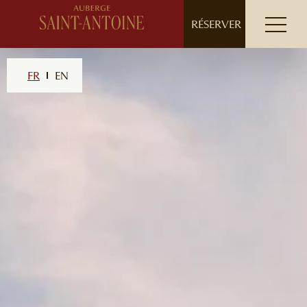
// ensure leading slash
RÉSERVER