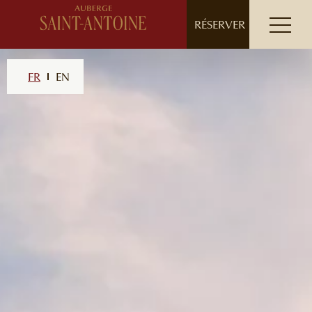
// ensure leading slash
RÉSERVER