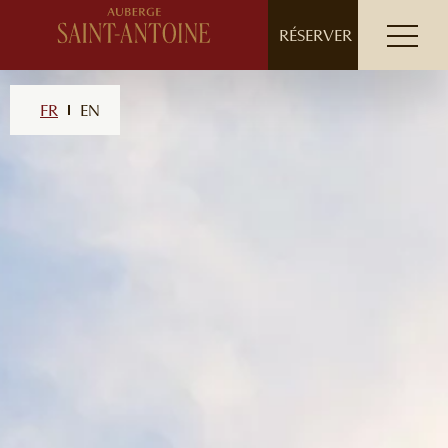
// ensure leading slash
RÉSERVER