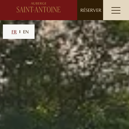
// ensure leading slash
RÉSERVER