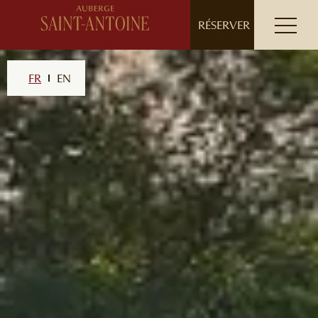
// ensure leading slash
RÉSERVER