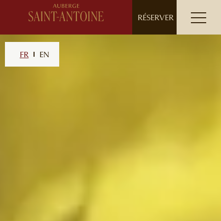
// ensure leading slash
RÉSERVER